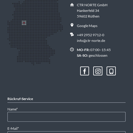
CTR NORTE GmbH
Hankerfeld 34
59602 Rüthen
Google Maps
+49 2952 9712-0
info@ctr-norte.de
MO-FR:
07:00–15:45
SA-SO:
geschlossen
Rückruf-Service
Pflichtfeld
Name
*
Pflichtfeld
E-Mail
*